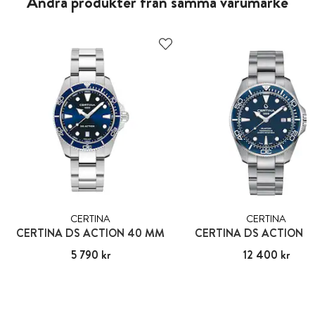
Andra produkter från samma varumärke
CERTINA
CERTINA
CERTINA DS ACTION 40 MM
CERTINA DS ACTION D
Pris
5 790 kr
:
5 790 kr
Pris
12 400 kr
:
12 400 kr