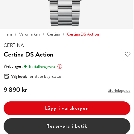
Hem
Varumärken
Certina
Certina DS Action
CERTINA
Certina DS Action
Webblager:
Beställningsvara
Välj butik
för att se lagerstatus
Pris
9 890 kr
:
9 890 kr
Storleksguide
Lägg i varukorgen
Reservera i butik