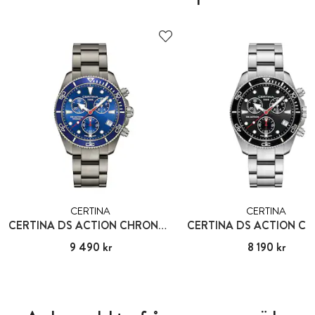
CERTINA
CERTINA
CERTINA DS ACTION CHRONO TITAN
CERTINA DS ACTION C
Pris
9 490 kr
:
9 490 kr
Pris
8 190 kr
:
8 190 kr