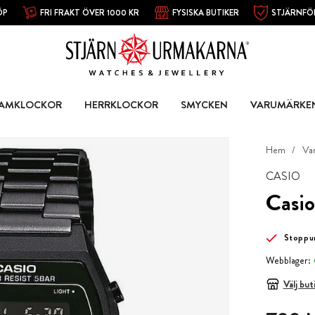
ÖP
FRI FRAKT ÖVER 1000 KR
FYSISKA BUTIKER
STJÄRNFÖ
AMKLOCKOR
HERRKLOCKOR
SMYCKEN
VARUMÄRKE
Hem
Va
CASIO
Casio
Stoppu
Webblager:
Välj but
Pris
:
799 k