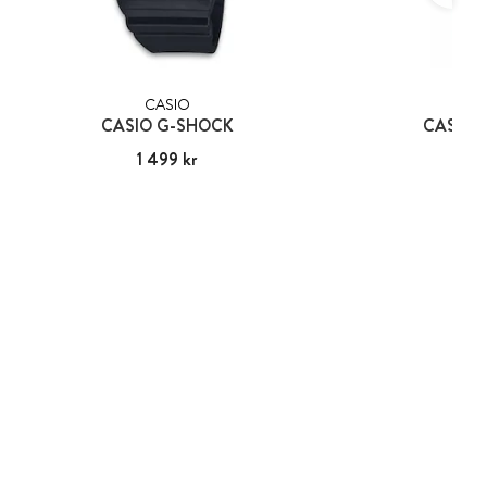
CASIO
CA
CASIO G-SHOCK
CASIO 
Pris
1 499 kr
:
1 499 kr
Pris
599
: