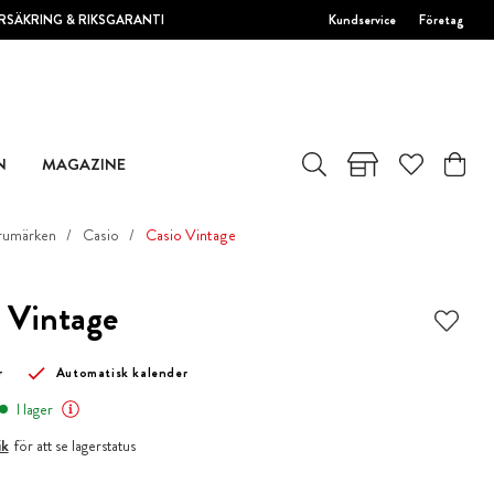
RSÄKRING & RIKSGARANTI
Kundservice
Företag
N
MAGAZINE
rumärken
Casio
Casio Vintage
 Vintage
r
Automatisk kalender
I lager
ik
för att se lagerstatus
r