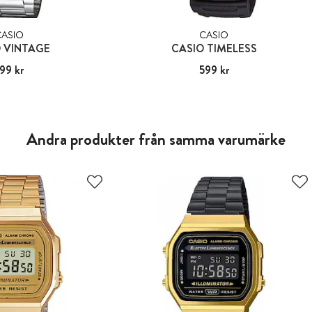
CASIO
CASIO
 VINTAGE
CASIO TIMELESS
99 kr
:
599 kr
Pris
599 kr
:
599 kr
Andra produkter från samma varumärke