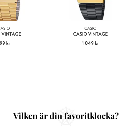
CASIO
CASIO
 VINTAGE
CASIO VINTAGE
99 kr
:
799 kr
Pris
1 049 kr
:
1 049 kr
Vilken är din favoritklocka?