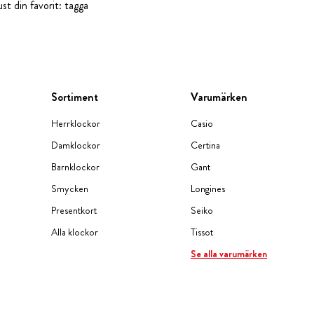
st din favorit: tagga
Sortiment
Varumärken
Herrklockor
Casio
Damklockor
Certina
Barnklockor
Gant
Smycken
Longines
Presentkort
Seiko
Alla klockor
Tissot
Se alla varumärken