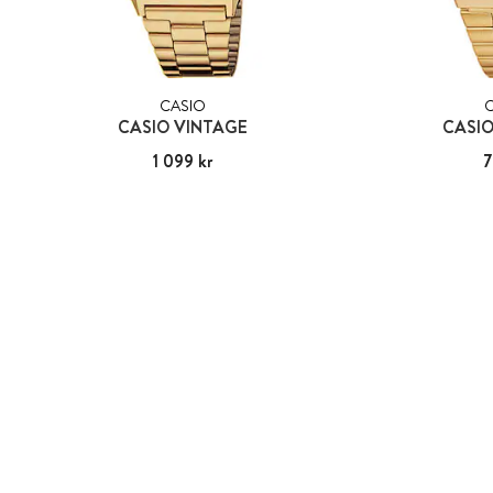
CASIO
CASIO VINTAGE
CASIO
Pris
1 099 kr
:
1 099 kr
Pris
7