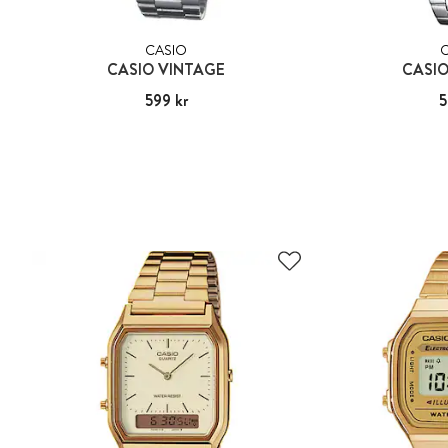
CASIO
CASIO VINTAGE
CASIO
Pris
599 kr
:
599 kr
Pris
5