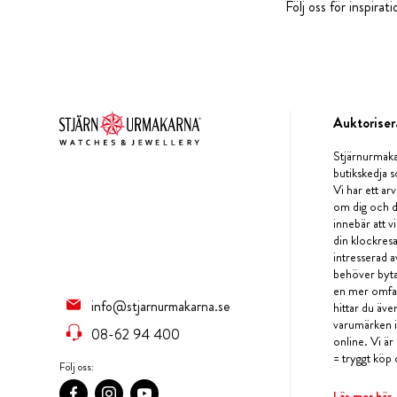
Följ oss för inspira
Auktoriser
Stjärnurmaka
butikskedja s
Vi har ett arv
om dig och d
innebär att v
din klockres
intresserad a
behöver byta 
en mer omfat
info@stjarnurmakarna.se
hittar du äv
varumärken i 
08-62 94 400
online. Vi är
= tryggt köp 
Följ oss:
Läs mer här