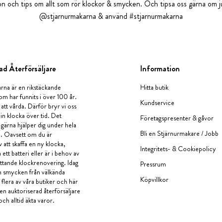
tion och tips om allt som rör klockor & smycken. Och tipsa oss gärna om ju
@stjarnurmakarna & använd #stjarnurmakarna
ad Återförsäljare
Information
rna är en rikstäckande
Hitta butik
om har funnits i över 100 år.
Kundservice
 att vårda. Därför bryr vi oss
in klocka över tid. Det
Företagspresenter & gåvor
i gärna hjälper dig under hela
Bli en Stjärnurmakare / Jobb
a. Oavsett om du är
v att skaffa en ny klocka,
Integritets- & Cookiepolicy
ett batteri eller är i behov av
tande klockrenovering. Idag
Pressrum
en smycken från välkända
Köpvillkor
flera av våra butiker och här
 en auktoriserad återförsäljare
och alltid äkta varor.