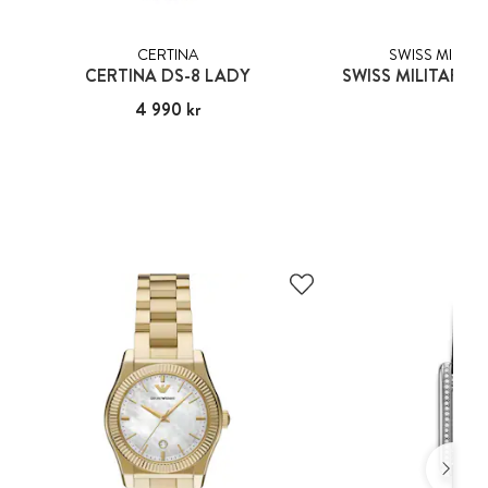
CERTINA
SWISS MILITA
CERTINA DS-8 LADY
Pris
4 990 kr
:
4 990 kr
Pris
3 09
:
3