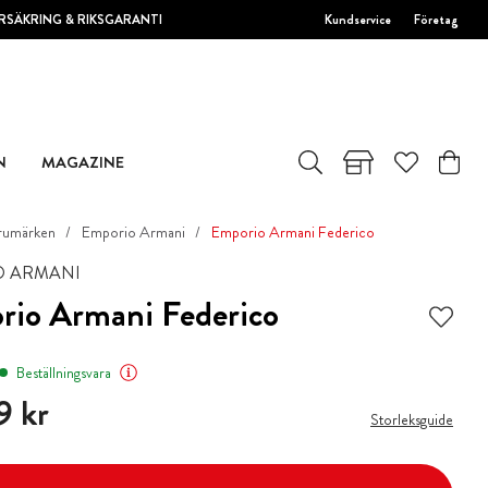
RSÄKRING & RIKSGARANTI
Kundservice
Företag
N
MAGAZINE
rumärken
Emporio Armani
Emporio Armani Federico
O ARMANI
rio Armani Federico
Beställningsvara
9 kr
9 kr
Storleksguide