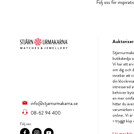
Följ oss för inspira
Auktoriser
Stjärnurmaka
butikskedja s
Vi har ett arv
om dig och d
innebär att v
din klockres
intresserad a
behöver byta 
en mer omfat
info@stjarnurmakarna.se
hittar du äv
varumärken i 
08-62 94 400
online. Vi är
= tryggt köp 
Följ oss:
Läs mer här