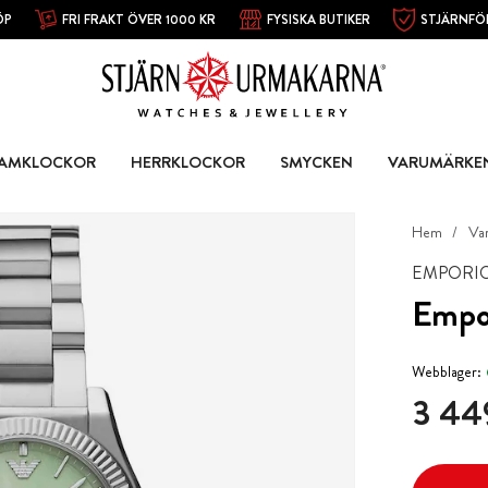
ÖP
FRI FRAKT ÖVER 1000 KR
FYSISKA BUTIKER
STJÄRNFÖ
AMKLOCKOR
HERRKLOCKOR
SMYCKEN
VARUMÄRKE
Hem
Va
EMPORI
Empo
Webblager:
Pris
:
3 44
3 44