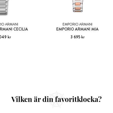
IO ARMANI
EMPORIO ARMANI
RMANI CECILIA
EMPORIO ARMANI MIA
049 kr
3 049 kr
Pris
3 695 kr
:
3 695 kr
Vilken är din favoritklocka?