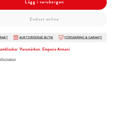
Lägg i varukorgen
Endast online
FRAKT
AUKTORISERAD BUTIK
FÖRSÄKRING & GARANTI
amklockor
Varumärken
Emporio Armani
information