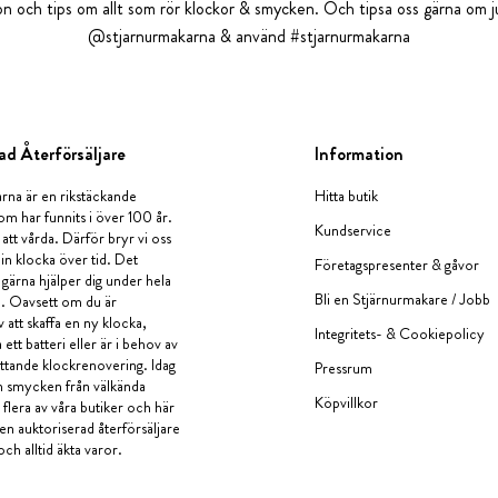
tion och tips om allt som rör klockor & smycken. Och tipsa oss gärna om ju
@stjarnurmakarna & använd #stjarnurmakarna
ad Återförsäljare
Information
rna är en rikstäckande
Hitta butik
om har funnits i över 100 år.
Kundservice
 att vårda. Därför bryr vi oss
in klocka över tid. Det
Företagspresenter & gåvor
i gärna hjälper dig under hela
Bli en Stjärnurmakare / Jobb
a. Oavsett om du är
v att skaffa en ny klocka,
Integritets- & Cookiepolicy
ett batteri eller är i behov av
tande klockrenovering. Idag
Pressrum
en smycken från välkända
Köpvillkor
flera av våra butiker och här
 en auktoriserad återförsäljare
och alltid äkta varor.