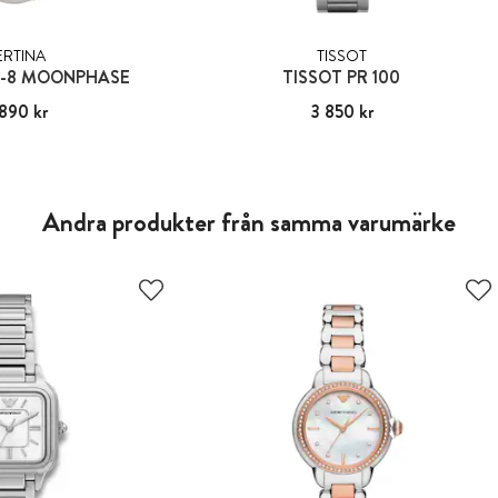
ERTINA
TISSOT
S-8 MOONPHASE
TISSOT PR 100
890 kr
4 890 kr
Pris
3 850 kr
:
3 850 kr
Andra produkter från samma varumärke