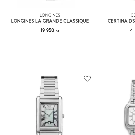
LONGINES
C
LONGINES LA GRANDE CLASSIQUE
CERTINA D
Pris
19 950 kr
:
19 950 kr
Pris
4 
: