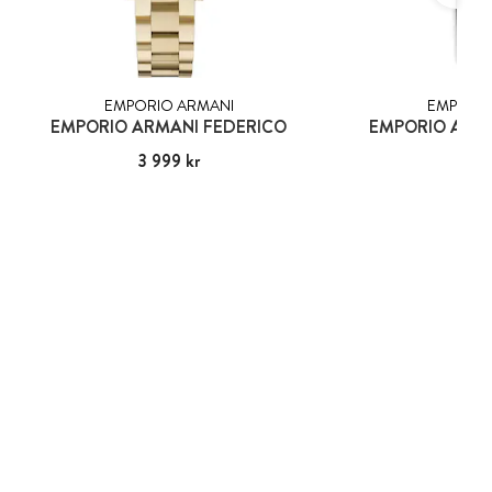
EMPORIO ARMANI
EMPORIO
EMPORIO ARMANI FEDERICO
EMPORIO ARMA
Pris
3 999 kr
:
3 999 kr
Pris
2 05
:
2