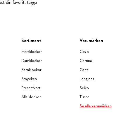
st din favorit: tagga
Sortiment
Varumärken
Herrklockor
Casio
Damklockor
Certina
Barnklockor
Gant
Smycken
Longines
Presentkort
Seiko
Alla klockor
Tissot
Se alla varumärken