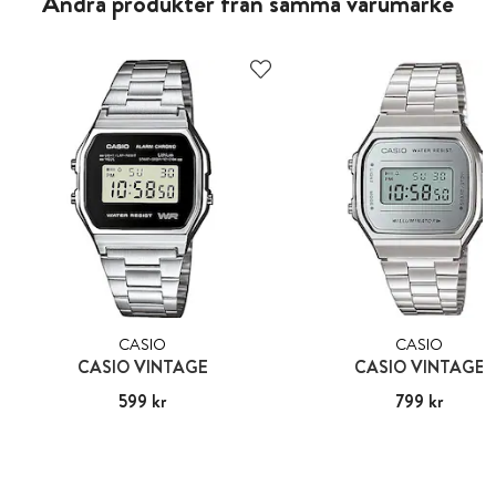
Andra produkter från samma varumärke
CASIO
CASIO
CASIO VINTAGE
CASIO VINTAGE
Pris
599 kr
:
599 kr
Pris
799 kr
:
799 kr