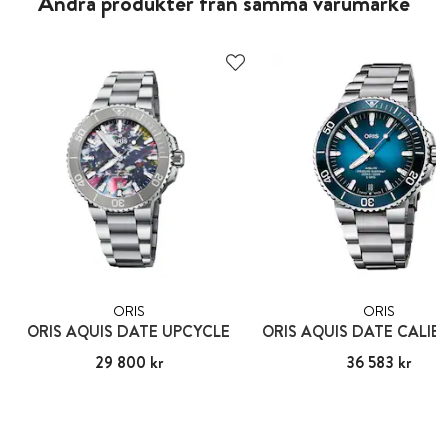
Andra produkter från samma varumärke
ORIS
ORIS
ORIS AQUIS DATE UPCYCLE
ORIS AQUIS DATE CALIB
Pris
29 800 kr
:
29 800 kr
Pris
36 583 kr
:
36 583 kr