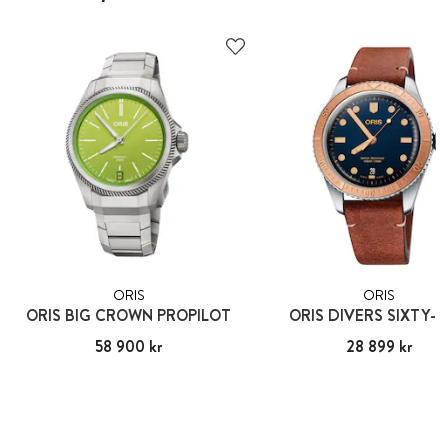
ORIS
ORIS
ORIS BIG CROWN PROPILOT
ORIS DIVERS SIXTY-F
Pris
58 900 kr
:
58 900 kr
Pris
28 899 kr
:
28 899 kr