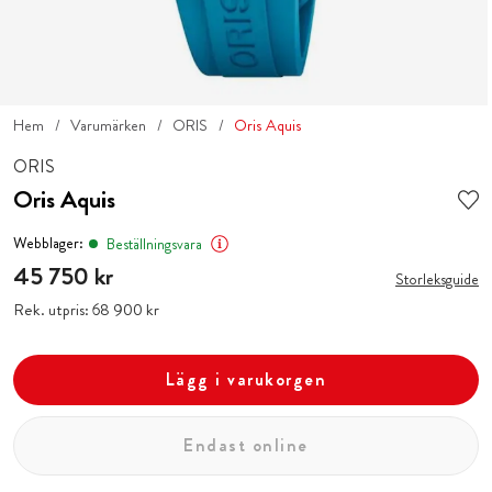
Hem
Varumärken
ORIS
Oris Aquis
ORIS
Oris Aquis
Webblager:
Beställningsvara
Pris
45 750 kr
:
45 750 kr
Storleksguide
Rek. utpris:
Pris
68 900 kr
:
68 900 kr
Lägg i varukorgen
Endast online