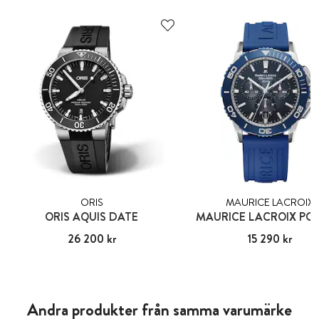
ORIS
MAURICE LACROIX
ORIS AQUIS DATE
MAURICE LACROIX PO
Pris
26 200 kr
:
26 200 kr
Pris
15 290 kr
:
15 290 kr
Andra produkter från samma varumärke