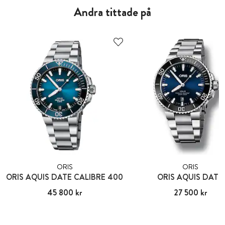
Andra tittade på
ORIS
ORIS
ORIS AQUIS DATE CALIBRE 400
ORIS AQUIS DATE
Pris
45 800 kr
:
45 800 kr
Pris
27 500 kr
:
27 500 kr