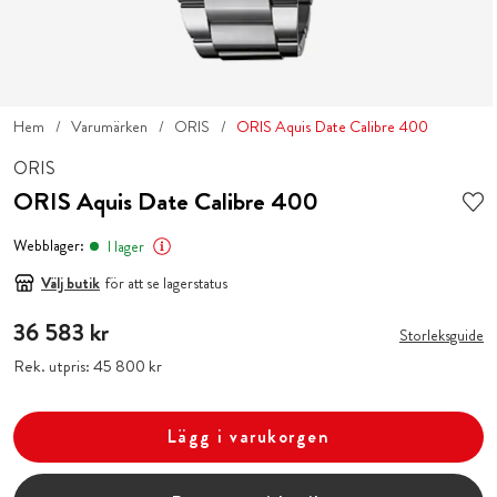
Hem
Varumärken
ORIS
ORIS Aquis Date Calibre 400
ORIS
ORIS Aquis Date Calibre 400
Webblager:
I lager
Välj butik
för att se lagerstatus
Pris
36 583 kr
:
36 583 kr
Storleksguide
Rek. utpris:
Pris
45 800 kr
:
45 800 kr
Lägg i varukorgen