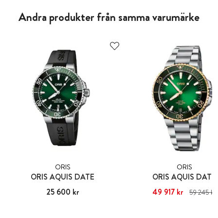
Andra produkter från samma varumärke
ORIS
ORIS
ORIS AQUIS DATE
ORIS AQUIS DATE
Pris
25 600 kr
:
25 600 kr
Nuvarande pris
49 917 kr
:
49 917 kr
T
59 245 kr
pris
:
59 245 kr