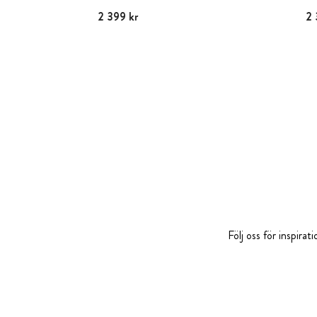
Pris
2 399 kr
:
2 399 kr
Pris
2 
Följ oss för inspira