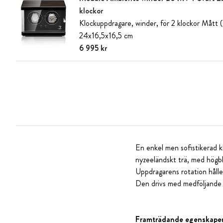
klockor
Klockuppdragare, winder, för 2 klockor Mått
24x16,5x16,5 cm
Pris
6 995 kr
:
6 995 kr
En enkel men sofistikerad k
nyzeeländskt trä, med högbla
Uppdragarens rotation håller
Den drivs med medföljande 
Framträdande egenskaper