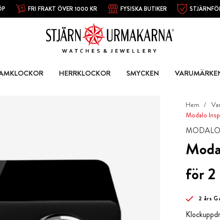
ÖP
FRI FRAKT ÖVER 1000 KR
FYSISKA BUTIKER
STJÄRNFÖ
AMKLOCKOR
HERRKLOCKOR
SMYCKEN
VARUMÄRKE
Hem
Va
Modalo Insp
MODAL
Modal
för 2
2 års G
Klockuppdra