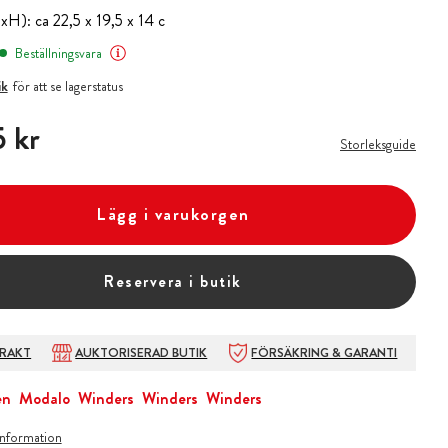
H): ca 22,5 x 19,5 x 14 c
Beställningsvara
ik
för att se lagerstatus
 kr
 kr
Storleksguide
Lägg i varukorgen
Reservera i butik
FRAKT
AUKTORISERAD BUTIK
FÖRSÄKRING & GARANTI
en
Modalo
Winders
Winders
Winders
information