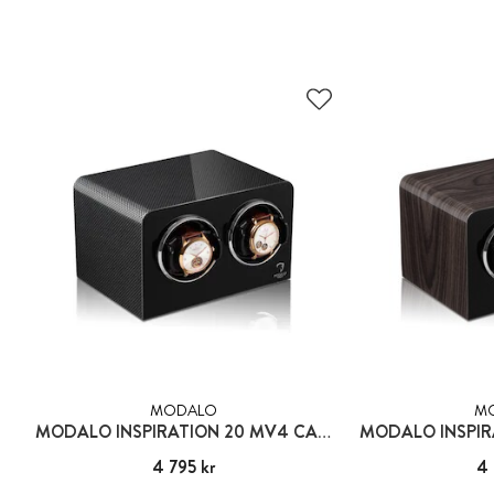
MODALO
M
MODALO INSPIRATION 20 MV4 CARBON - FÖR 2 KLOCKOR
Pris
4 795 kr
:
4 795 kr
Pris
4 