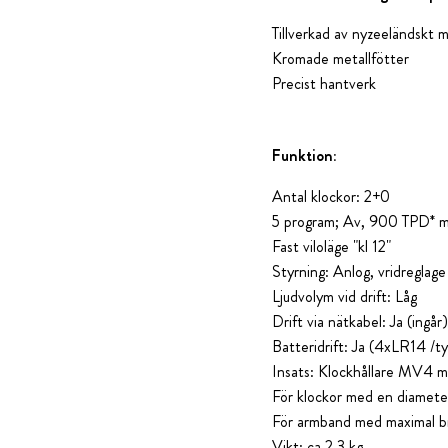
Tillverkad av nyzeeländskt m
Kromade metallfötter
Precist hantverk
Funktion:
Antal klockor: 2+0
5 program; Av, 900 TPD* med
Fast viloläge "kl 12"
Styrning: Anlog, vridreglage
Ljudvolym vid drift: Låg
Drift via nätkabel: Ja (ingår)
Batteridrift: Ja (4xLR14 /ty
Insats: Klockhållare MV4 me
För klockor med en diameter
För armband med maximal 
Vikt: ca 2,3 kg