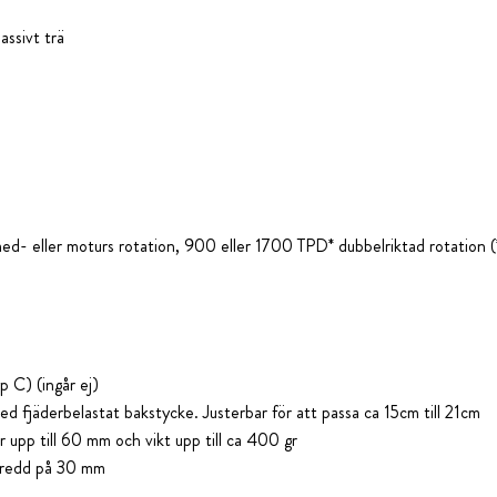
assivt trä
- eller moturs rotation, 900 eller 1700 TPD* dubbelriktad rotation (
p C) (ingår ej)
d fjäderbelastat bakstycke. Justerbar för att passa ca 15cm till 21cm
 upp till 60 mm och vikt upp till ca 400 gr
bredd på 30 mm