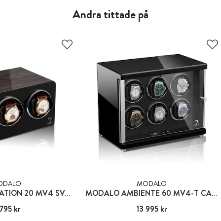
Andra tittade på
ODALO
MODALO
MODALO INSPIRATION 20 MV4 SVART EBENHOLTS - FÖR 2 KLOCKOR
MODALO AMBIENTE 60 MV4-T CARBON - FÖR 6 KLOCKOR
795 kr
:
4 795 kr
Pris
13 995 kr
:
13 995 kr