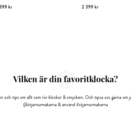
399 kr
:
2 399 kr
Pris
2 399 kr
:
2 399 kr
Vilken är din favoritklocka?
tion och tips om allt som rör klockor & smycken. Och tipsa oss gärna om ju
@stjarnurmakarna & använd #stjarnurmakarna