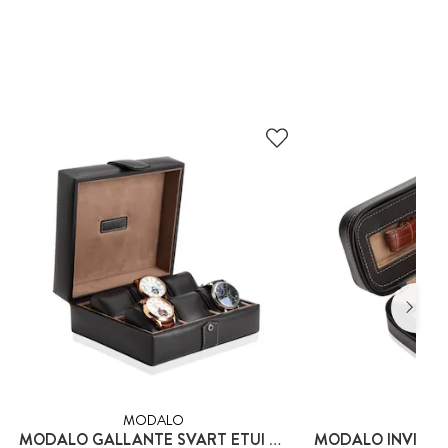
MODALO
MOD
MODALO GALLANTE SVART ETUI FÖR 6 KLOCKOR