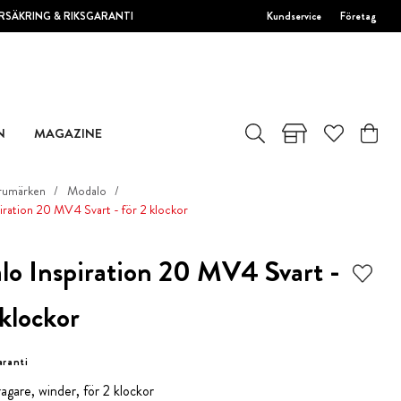
RSÄKRING & RIKSGARANTI
Kundservice
Företag
N
MAGAZINE
rumärken
Modalo
iration 20 MV4 Svart - för 2 klockor
O
o Inspiration 20 MV4 Svart -
 klockor
aranti
gare, winder, för 2 klockor