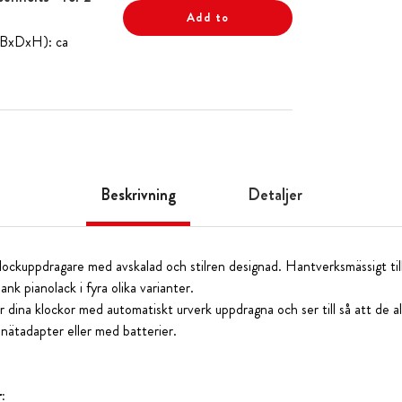
Add to
 (BxDxH): ca
Beskrivning
Detaljer
lockuppdragare med avskalad och stilren designad. Hantverksmässigt til
nk pianolack i fyra olika varianter.
 dina klockor med automatiskt urverk uppdragna och ser till så att de al
nätadapter eller med batterier.
: