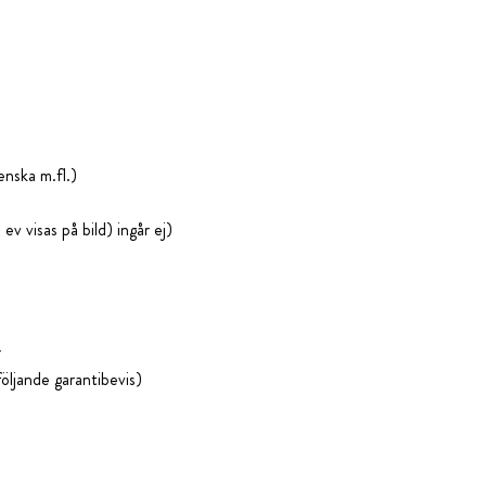
nska m.fl.)
 ev visas på bild) ingår ej)
r
följande garantibevis)