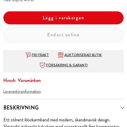
Lägg i varukorgen
Endast online
FRI FRAKT
AUKTORISERAD BUTIK
FÖRSÄKRING & GARANTI
Hirsch
Varumärken
Leverantörsinformation
BESKRIVNING
Ett stilrent klockarmband med modern, skandinavisk design.
Slitstarkt italienskt kalvskinn med exceptionellt fint kornmönster.