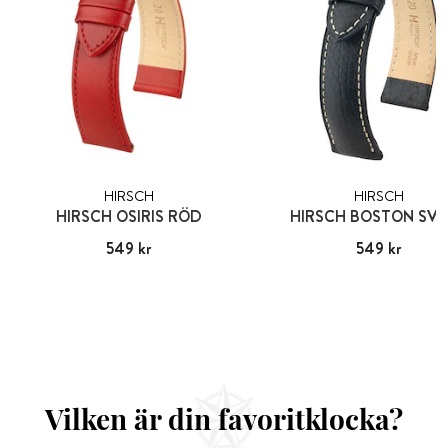
HIRSCH
HIRSCH
HIRSCH OSIRIS RÖD
HIRSCH BOSTON SV
Pris
549 kr
:
549 kr
Pris
549 kr
:
549 kr
Vilken är din favoritklocka?