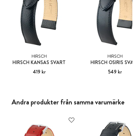
HIRSCH
HIRSCH
HIRSCH KANSAS SVART
HIRSCH OSIRIS SVA
Pris
419 kr
:
419 kr
Pris
549 kr
:
549 kr
Andra produkter från samma varumärke