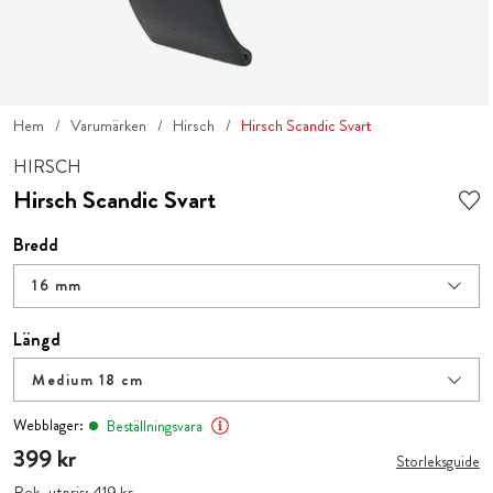
Hem
Varumärken
Hirsch
Hirsch Scandic Svart
HIRSCH
Hirsch Scandic Svart
Bredd
16 mm
Längd
Medium 18 cm
Webblager:
Beställningsvara
Pris
399 kr
:
399 kr
Storleksguide
Rek. utpris:
Pris
419 kr
:
419 kr