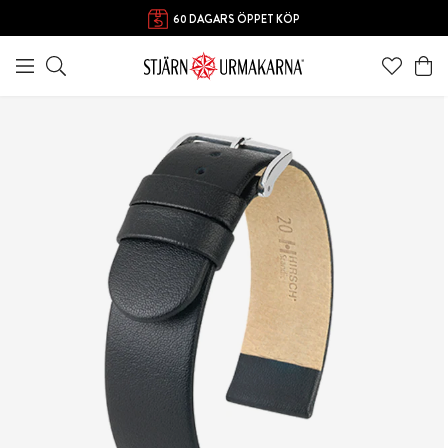
FRI FRAKT ÖVER 1000 KR
60 DAGARS ÖPPET KÖP