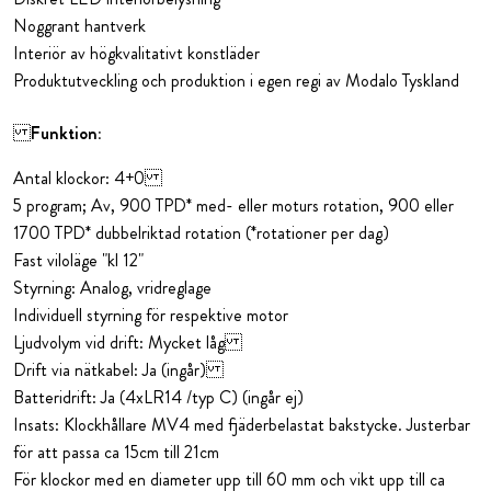
Noggrant hantverk
Interiör av högkvalitativt konstläder
Produktutveckling och produktion i egen regi av Modalo Tyskland
Funktion:
Antal klockor: 4+0
5 program; Av, 900 TPD* med- eller moturs rotation, 900 eller
1700 TPD* dubbelriktad rotation (*rotationer per dag)
Fast viloläge "kl 12"
Styrning: Analog, vridreglage
Individuell styrning för respektive motor
Ljudvolym vid drift: Mycket låg
Drift via nätkabel: Ja (ingår)
Batteridrift: Ja (4xLR14 /typ C) (ingår ej)
Insats: Klockhållare MV4 med fjäderbelastat bakstycke. Justerbar
för att passa ca 15cm till 21cm
För klockor med en diameter upp till 60 mm och vikt upp till ca