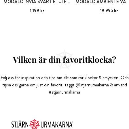
MODALO INVIA SVART ETUI FÖR 2 KLOCKOR
Pris
1 199 kr
:
1 199 kr
Pris
19 995 kr
:
19 995 kr
Vilken är din favoritklocka?
Följ oss för inspiration och tips om allt som rör klockor & smycken. Och
tipsa oss gärna om just din favorit: tagga @stjarnurmakarna & använd
#stjarnurmakarna