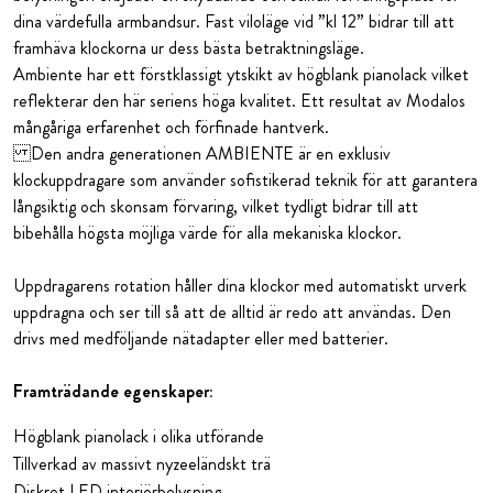
dina värdefulla armbandsur. Fast viloläge vid ”kl 12” bidrar till att
framhäva klockorna ur dess bästa betraktningsläge.
Ambiente har ett förstklassigt ytskikt av högblank pianolack vilket
reflekterar den här seriens höga kvalitet. Ett resultat av Modalos
mångåriga erfarenhet och förfinade hantverk.
Den andra generationen AMBIENTE är en exklusiv
klockuppdragare som använder sofistikerad teknik för att garantera
långsiktig och skonsam förvaring, vilket tydligt bidrar till att
bibehålla högsta möjliga värde för alla mekaniska klockor.
Uppdragarens rotation håller dina klockor med automatiskt urverk
uppdragna och ser till så att de alltid är redo att användas. Den
drivs med medföljande nätadapter eller med batterier.
Framträdande egenskaper:
Högblank pianolack i olika utförande
Tillverkad av massivt nyzeeländskt trä
Diskret LED interiörbelysning