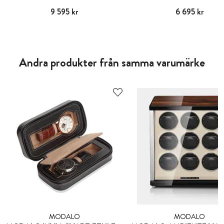
Pris
9 595 kr
:
9 595 kr
Pris
6 695 kr
:
6 695 kr
Andra produkter från samma varumärke
MODALO
MODALO