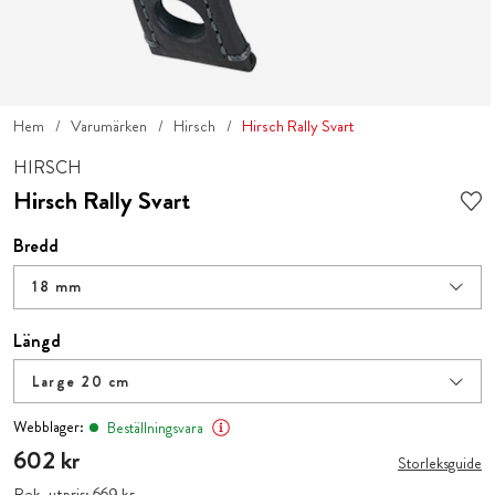
Hem
Varumärken
Hirsch
Hirsch Rally Svart
HIRSCH
Hirsch Rally Svart
Bredd
18 mm
Längd
Large 20 cm
Webblager:
Beställningsvara
Pris
602 kr
:
602 kr
Storleksguide
Rek. utpris:
Pris
669 kr
:
669 kr