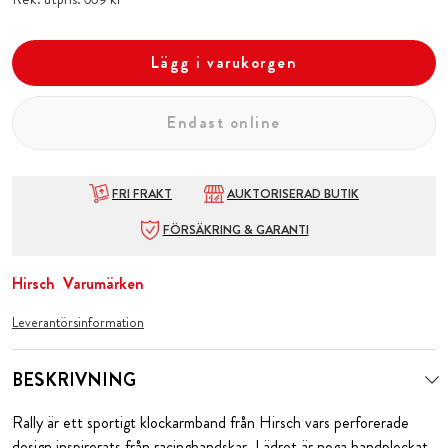
Lägg i varukorgen
Endast online
FRI FRAKT
AUKTORISERAD BUTIK
FÖRSÄKRING & GARANTI
Hirsch
Varumärken
Leverantörsinformation
BESKRIVNING
Rally är ett sportigt klockarmband från Hirsch vars perforerade
design inspirerats från racinghandskar. Lädret är noga handplockat