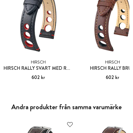
HIRSCH
HIRSCH
HIRSCH RALLY SVART MED RÖDA HÅL
HIRSCH RALLY BRU
Pris
602 kr
:
602 kr
Pris
602 kr
:
602 kr
Andra produkter från samma varumärke