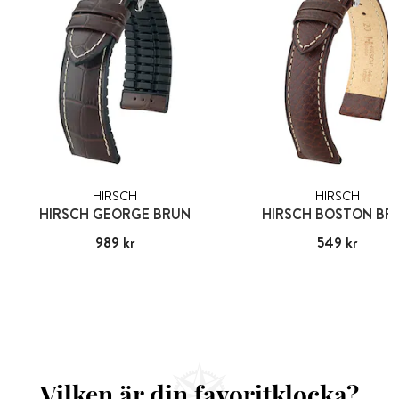
HIRSCH
HIRSCH
HIRSCH GEORGE BRUN
HIRSCH BOSTON BR
Pris
989 kr
:
989 kr
Pris
549 kr
:
549 kr
Vilken är din favoritklocka?