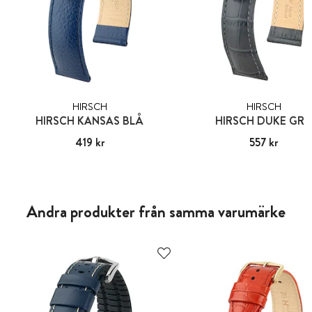
HIRSCH
HIRSCH
HIRSCH KANSAS BLÅ
HIRSCH DUKE GR
Pris
419 kr
:
419 kr
Pris
557 kr
:
557 kr
Andra produkter från samma varumärke