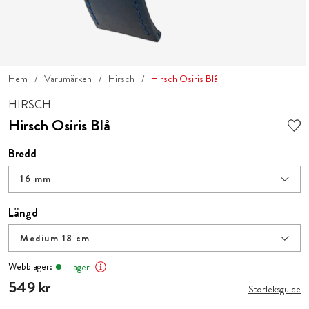
Hem
Varumärken
Hirsch
Hirsch Osiris Blå
HIRSCH
Hirsch Osiris Blå
Bredd
16 mm
Längd
Medium 18 cm
Webblager:
I lager
Pris
549 kr
:
549 kr
Storleksguide