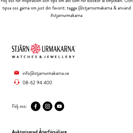
Följ oss för inspiration och tips om allt som rör klockor & smycken. Och
tipsa oss gärna om just din favorit: tagga @stjarnurmakarna & använd
#stjarnurmakarna
info@stjarnurmakarna.se
08-62 94 400
Följ oss:
Auktoriserad Återförsäljare