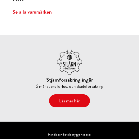
Se alla varumärken
Stjärnförsäkring ingår
6 månaders förlust och skadeförsäkring
Läs mer här
Handla och betala tryggt hos oss: