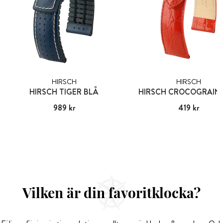
HIRSCH
HIRSCH
HIRSCH TIGER BLÅ
HIRSCH CROCOGRAIN
Pris
989 kr
:
989 kr
Pris
419 kr
:
419 kr
Vilken är din favoritklocka?