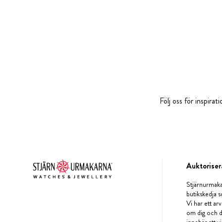
Följ oss för inspira
Auktoriser
Stjärnurmaka
butikskedja s
Vi har ett arv
om dig och d