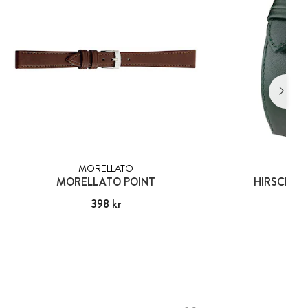
MORELLATO
HIR
MORELLATO POINT
HIRSCH OS
Pris
398 kr
:
398 kr
Pris
549
: