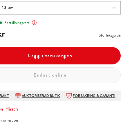
 18 cm
Beställningsvara
kr
kr
Storleksguide
Lägg i varukorgen
Endast online
FRAKT
AUKTORISERAD BUTIK
FÖRSÄKRING & GARANTI
en
Hirsch
information