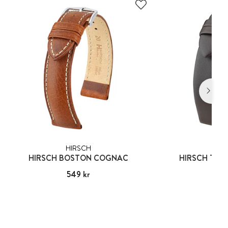
HIRSCH
HIR
HIRSCH BOSTON COGNAC
HIRSCH TOR
Pris
549 kr
:
549 kr
Pris
309
: