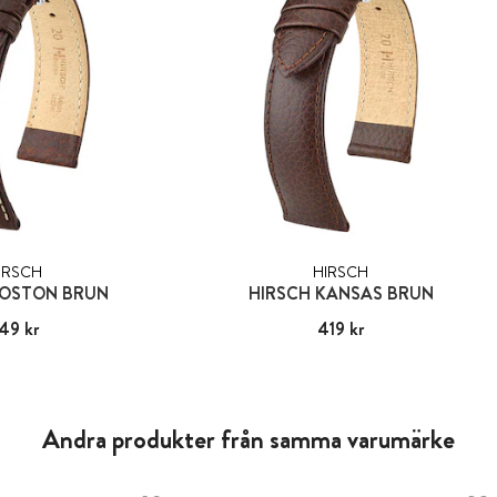
IRSCH
HIRSCH
BOSTON BRUN
HIRSCH KANSAS BRUN
49 kr
:
549 kr
Pris
419 kr
:
419 kr
Andra produkter från samma varumärke