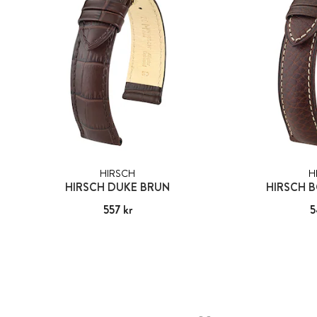
HIRSCH
H
HIRSCH DUKE BRUN
HIRSCH 
Pris
557 kr
:
557 kr
Pris
5