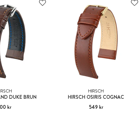
IRSCH
HIRSCH
AND DUKE BRUN
HIRSCH OSIRIS COGNAC
00 kr
:
800 kr
Pris
549 kr
:
549 kr