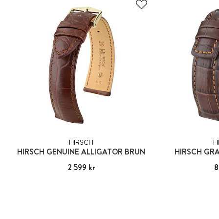
HIRSCH
H
HIRSCH GENUINE ALLIGATOR BRUN
HIRSCH GR
Pris
2 599 kr
:
2 599 kr
Pris
8