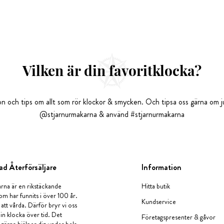
Vilken är din favoritklocka?
tion och tips om allt som rör klockor & smycken. Och tipsa oss gärna om ju
@stjarnurmakarna & använd #stjarnurmakarna
ad Återförsäljare
Information
rna är en rikstäckande
Hitta butik
om har funnits i över 100 år.
Kundservice
 att vårda. Därför bryr vi oss
in klocka över tid. Det
Företagspresenter & gåvor