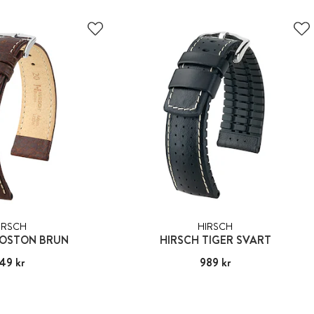
IRSCH
HIRSCH
BOSTON BRUN
HIRSCH TIGER SVART
49 kr
:
549 kr
Pris
989 kr
:
989 kr