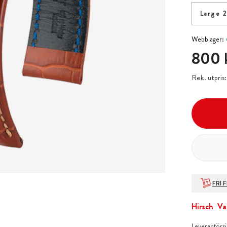
Large 
Webblager:
Pris
:
800 
800 
Rek. utpris
FRI 
Hirsch
Va
Leverantörs