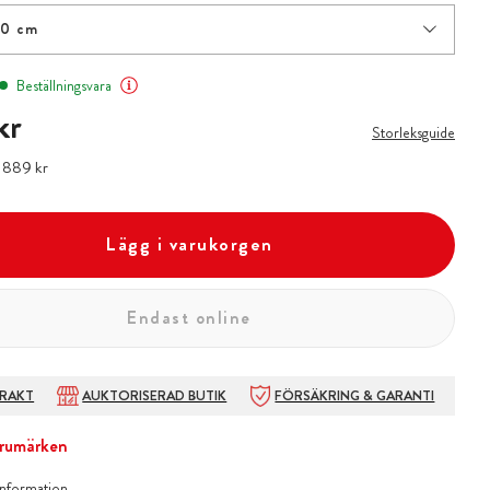
20 cm
Beställningsvara
kr
kr
Storleksguide
:
Pris
889 kr
:
889 kr
Lägg i varukorgen
Endast online
FRAKT
AUKTORISERAD BUTIK
FÖRSÄKRING & GARANTI
rumärken
information