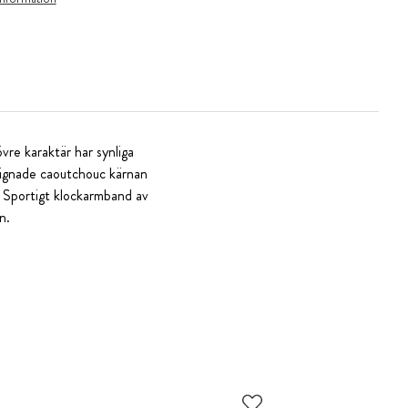
vre karaktär har synliga
esignade caoutchouc kärnan
. Sportigt klockarmband av
n.