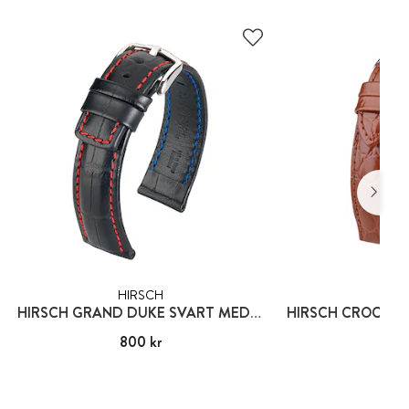
HIRSCH
HIR
HIRSCH GRAND DUKE SVART MED RÖD SÖM
Pris
800 kr
:
800 kr
Pris
419
: