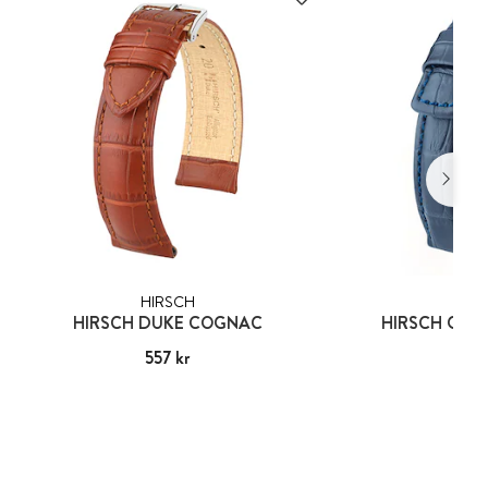
HIRSCH
HIR
HIRSCH DUKE COGNAC
HIRSCH GRA
Pris
557 kr
:
557 kr
Pris
800
: