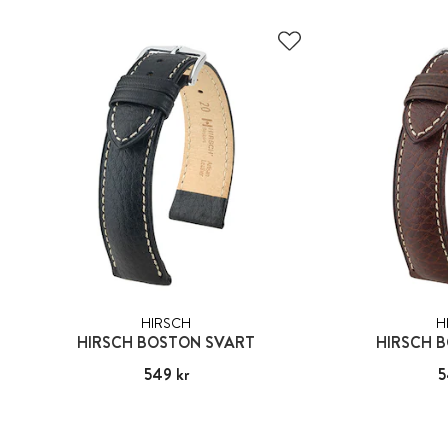
HIRSCH
H
HIRSCH BOSTON SVART
HIRSCH 
Pris
549 kr
:
549 kr
Pris
5