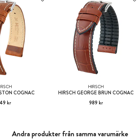
IRSCH
HIRSCH
OSTON COGNAC
HIRSCH GEORGE BRUN COGNAC
49 kr
:
549 kr
Pris
989 kr
:
989 kr
Andra produkter från samma varumärke