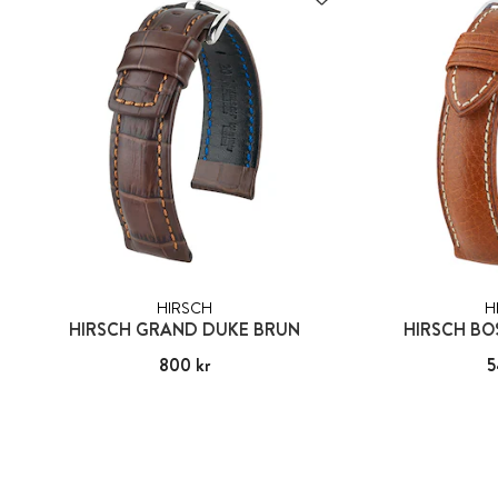
HIRSCH
H
HIRSCH GRAND DUKE BRUN
HIRSCH B
Pris
800 kr
:
800 kr
Pris
5