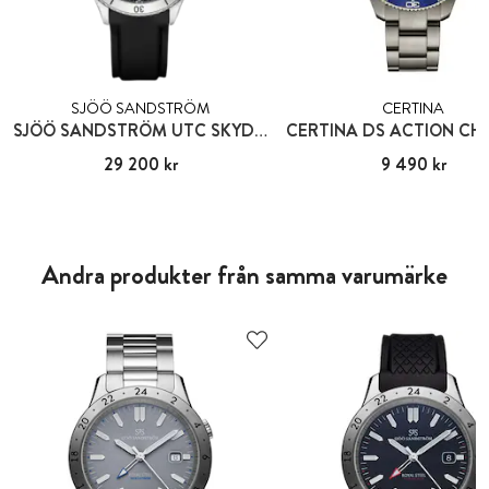
SJÖÖ SANDSTRÖM
CERTINA
SJÖÖ SANDSTRÖM UTC SKYDIVER
Pris
29 200 kr
:
29 200 kr
Pris
9 490 kr
:
9 490 kr
Andra produkter från samma varumärke