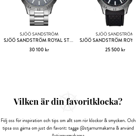
SJÖÖ SANDSTRÖM
SJÖÖ SANDSTRÖM
SJÖÖ SANDSTRÖM ROYAL STEEL WORLDTIMER
Pris
30 100 kr
:
30 100 kr
Pris
25 500 kr
:
25 500 kr
Vilken är din favoritklocka?
Följ oss för inspiration och tips om allt som rör klockor & smycken. Och
tipsa oss gärna om just din favorit: tagga @stjarnurmakarna & använd
#stjarnurmakarna