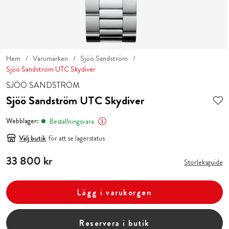
Hem
Varumärken
Sjöö Sandström
Sjöö Sandström UTC Skydiver
SJÖÖ SANDSTRÖM
Sjöö Sandström UTC Skydiver
Webblager:
Beställningsvara
Välj butik
för att se lagerstatus
Pris
33 800 kr
:
33 800 kr
Storleksguide
Lägg i varukorgen
Reservera i butik