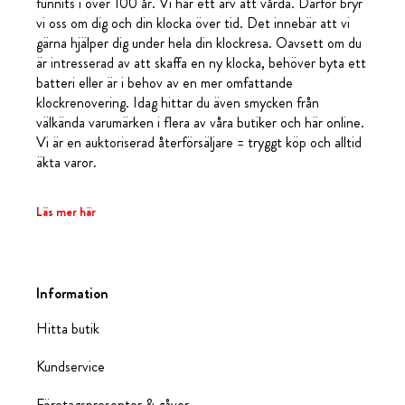
funnits i över 100 år. Vi har ett arv att vårda. Därför bryr
vi oss om dig och din klocka över tid. Det innebär att vi
gärna hjälper dig under hela din klockresa. Oavsett om du
är intresserad av att skaffa en ny klocka, behöver byta ett
batteri eller är i behov av en mer omfattande
klockrenovering. Idag hittar du även smycken från
välkända varumärken i flera av våra butiker och här online.
Vi är en auktoriserad återförsäljare = tryggt köp och alltid
äkta varor.
Läs mer här
Information
Hitta butik
Kundservice
Företagspresenter & gåvor