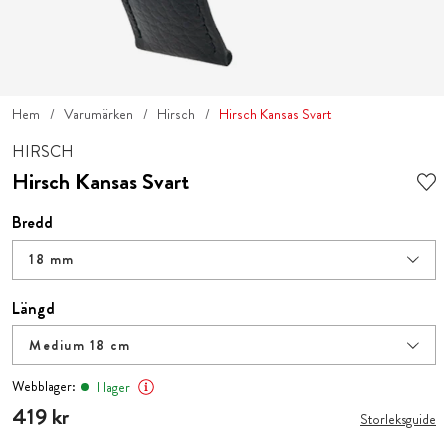
Hem
Varumärken
Hirsch
Hirsch Kansas Svart
HIRSCH
Hirsch Kansas Svart
Bredd
18 mm
Längd
Medium 18 cm
Webblager:
I lager
Pris
419 kr
:
419 kr
Storleksguide