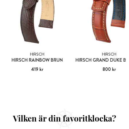
HIRSCH
HIRSCH
HIRSCH RAINBOW BRUN
Pris
419 kr
:
419 kr
Pris
800 kr
:
800 kr
Vilken är din favoritklocka?