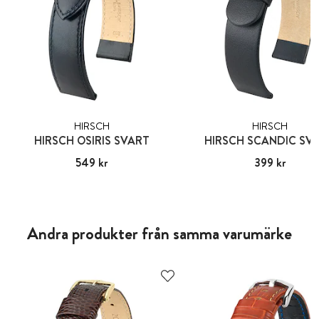
HIRSCH
HIRSCH
HIRSCH OSIRIS SVART
HIRSCH SCANDIC SV
Pris
549 kr
:
549 kr
Pris
399 kr
:
399 kr
Andra produkter från samma varumärke