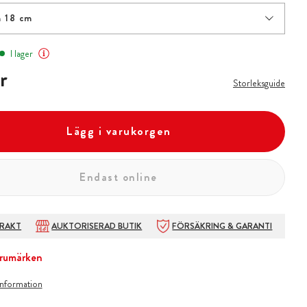
 18 cm
I lager
r
r
Storleksguide
Lägg i varukorgen
Endast online
FRAKT
AUKTORISERAD BUTIK
FÖRSÄKRING & GARANTI
rumärken
information