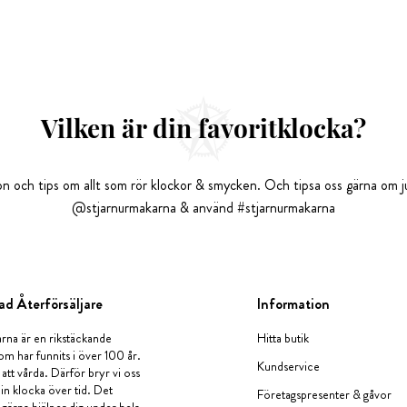
Vilken är din favoritklocka?
tion och tips om allt som rör klockor & smycken. Och tipsa oss gärna om ju
@stjarnurmakarna & använd #stjarnurmakarna
ad Återförsäljare
Information
rna är en rikstäckande
Hitta butik
om har funnits i över 100 år.
Kundservice
 att vårda. Därför bryr vi oss
in klocka över tid. Det
Företagspresenter & gåvor