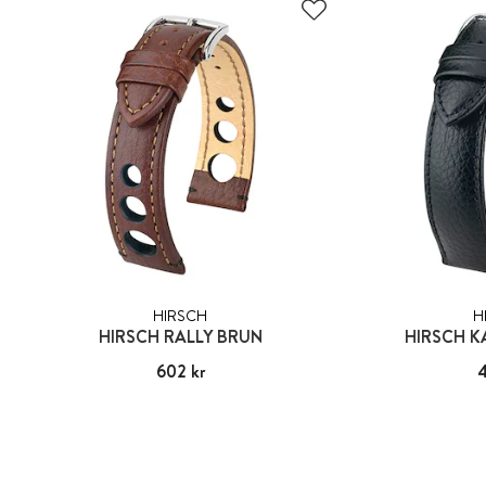
HIRSCH
H
HIRSCH RALLY BRUN
HIRSCH K
Pris
602 kr
:
602 kr
Pri
4