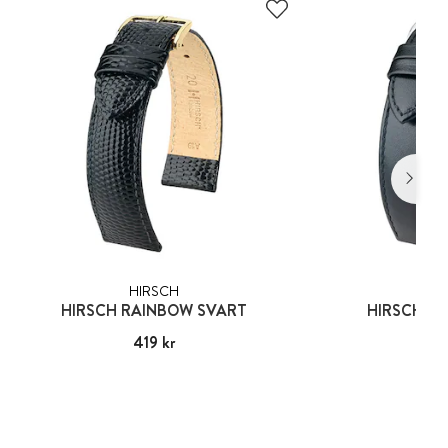
HIRSCH
HIR
HIRSCH RAINBOW SVART
HIRSCH OS
Pris
419 kr
:
419 kr
Pris
549
: