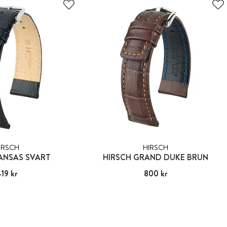
IRSCH
HIRSCH
ANSAS SVART
HIRSCH GRAND DUKE BRUN
s
19 kr
:
419 kr
Pris
800 kr
:
800 kr