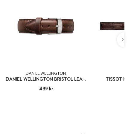
DANIEL WELLINGTON
TIS
DANIEL WELLINGTON BRISTOL LEATHER STRAP SILVER
TISSOT KL
Pris
499 kr
:
499 kr
Pris
565
: