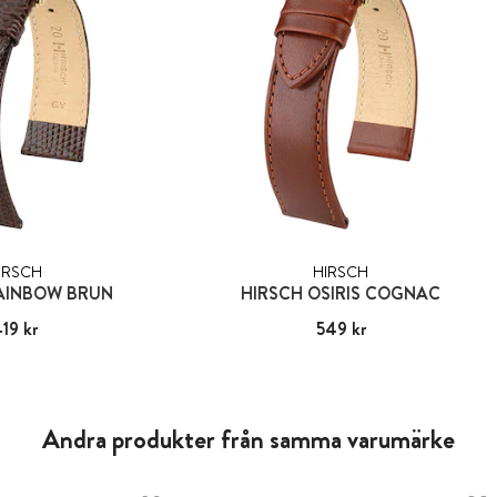
IRSCH
HIRSCH
AINBOW BRUN
HIRSCH OSIRIS COGNAC
s
19 kr
:
419 kr
Pris
549 kr
:
549 kr
Andra produkter från samma varumärke