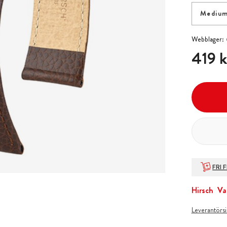
Medium
Webblager:
Pris
:
419 k
419 k
FRI 
Hirsch
Va
Leverantörs