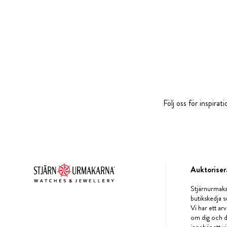
Följ oss för inspira
Auktoriser
Stjärnurmaka
butikskedja s
Vi har ett arv
om dig och d