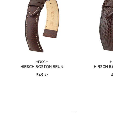
HIRSCH
H
HIRSCH BOSTON BRUN
HIRSCH R
Pris
549 kr
:
549 kr
Pri
4