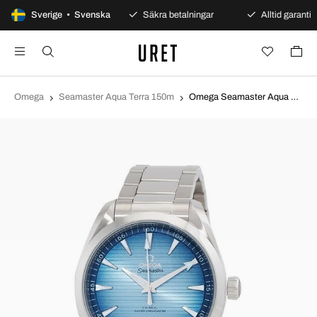
100 dagars öppet köp
Sverige • Svenska
Säkra betalningar
Alltid garanti
Omega
Seamaster Aqua Terra 150m
Omega Seamaster Aqua Terra 150m Blå/Stål Ø41 mm 220.10.41.21.03.005