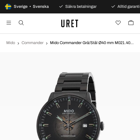
100 dagars öppet köp
Sverige • Svenska
Säkra betalningar
Alltid garanti
Mido
Commander
Mido Commander Grå/Stål Ø40 mm M021.407.33.411.00