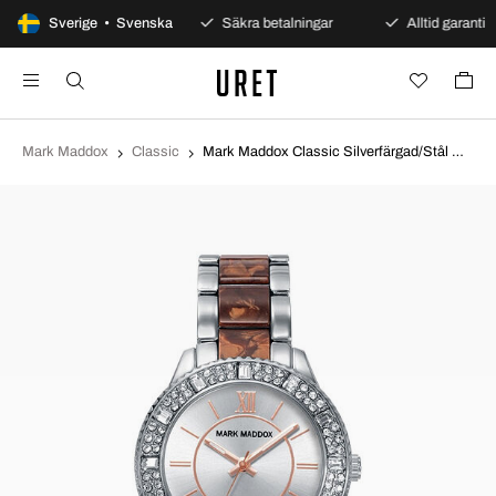
100 dagars öppet köp
Sverige • Svenska
Säkra betalningar
Alltid garanti
Mark Maddox
Classic
Mark Maddox Classic Silverfärgad/Stål Ø40 mm MP0004-43