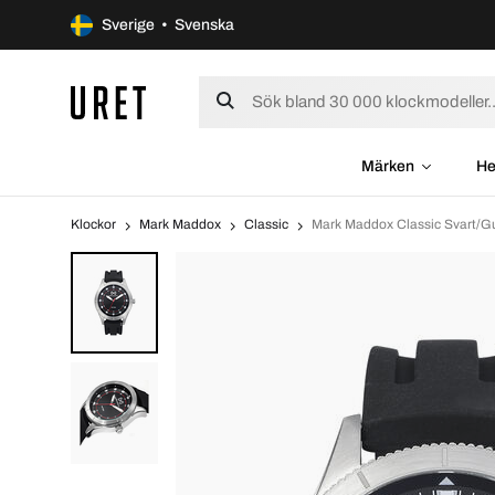
Sverige • Svenska
Märken
He
Klockor
Mark Maddox
Classic
Mark Maddox Classic Svart