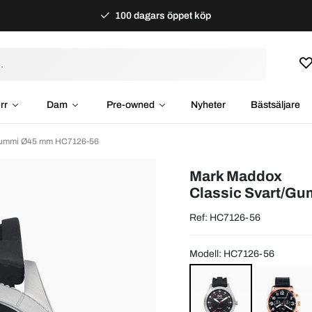
100 dagars öppet köp
rr
Dam
Pre-owned
Nyheter
Bästsäljare
/Gummi Ø45 mm HC7126-56
Mark Maddox
Classic Svart/G
Ref: HC7126-56
Modell: HC7126-56