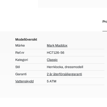
Pr
Modellöversikt
Märke
Mark Maddox
Ref.nr
HC7126-56
Kategori
Classic
Stil
Herrklocka, dressmodell
Garanti
2 år återförsäljargaranti
Vattenskydd
5 ATM