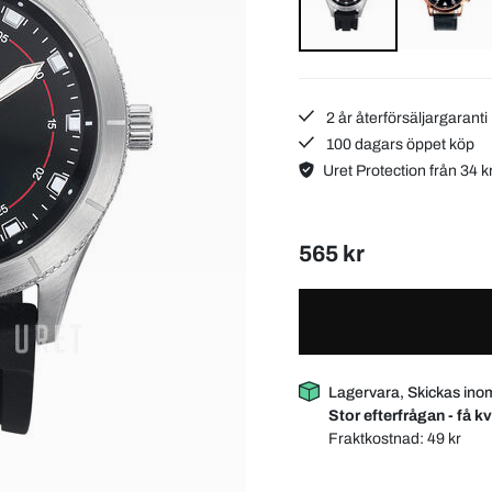
2 år återförsäljargaranti
100 dagars öppet köp
Uret Protection från 34 k
565 kr
Lagervara, Skickas ino
Stor efterfrågan - få kv
Fraktkostnad:
49 kr