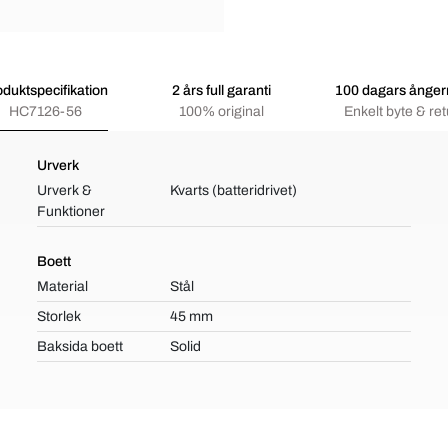
oduktspecifikation
2 års full garanti
100 dagars ångerr
HC7126-56
100% original
Enkelt byte & ret
Urverk
Urverk &
Kvarts (batteridrivet)
Funktioner
Boett
Material
Stål
Storlek
45 mm
Baksida boett
Solid