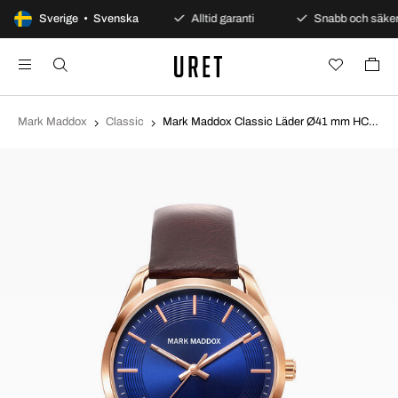
Säkra betalningar
Sverige • Svenska
Alltid garanti
Snabb och säker 
Mark Maddox
Classic
Mark Maddox Classic Läder Ø41 mm HC2007-37