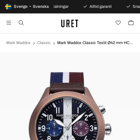
ppet köp
Sverige • Svenska
Säkra betalningar
Alltid garanti
Snabb
Mark Maddox
Classic
Mark Maddox Classic Textil Ø42 mm HC2001-45