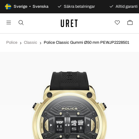
100 dagars öppet köp
Sverige • Svenska
Säkra betalningar
Alltid garanti
Police
Classic
Police Classic Gummi Ø50 mm PEWJP2228501