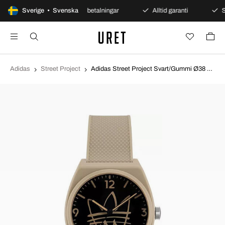
s öppet köp
Sverige • Svenska
Säkra betalningar
Alltid garanti
Sn
Adidas
Street Project
Adidas Street Project Svart/Gummi Ø38 mm AOST22565