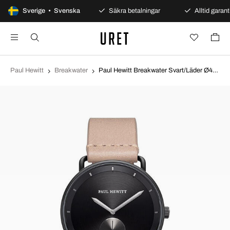
100 dagars öppet köp
Sverige • Svenska
Säkra betalningar
Alltid garanti
Paul Hewitt
Breakwater
Paul Hewitt Breakwater Svart/Läder Ø42 mm PH-BW-BGM-BS-56M