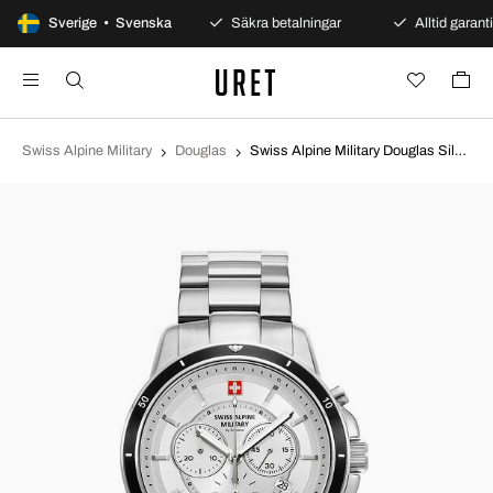
100 dagars öppet köp
Sverige • Svenska
Säkra betalningar
Alltid garanti
Swiss Alpine Military
Douglas
Swiss Alpine Military Douglas Silverfärgad/Stål Ø44 mm 7089.9132