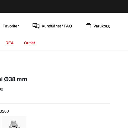
Favoriter
Kundtjänst / FAQ
Varukorg
REA
Outlet
tål Ø38 mm
00
M3200