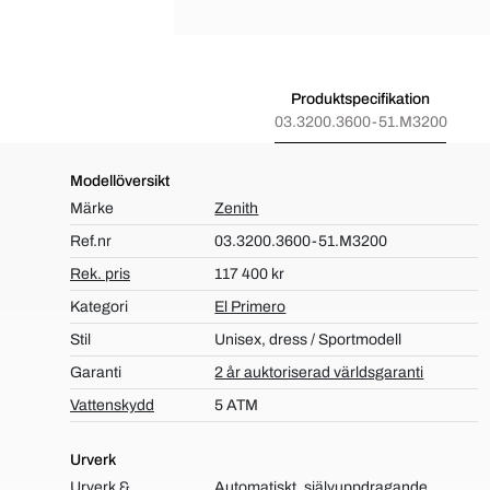
Produktspecifikation
03.3200.3600-51.M3200
Modellöversikt
Märke
Zenith
Ref.nr
03.3200.3600-51.M3200
Rek. pris
117 400 kr
Kategori
El Primero
Stil
Unisex, dress / Sportmodell
Garanti
2 år auktoriserad världsgaranti
Vattenskydd
5 ATM
Urverk
Urverk &
Automatiskt, självuppdragande