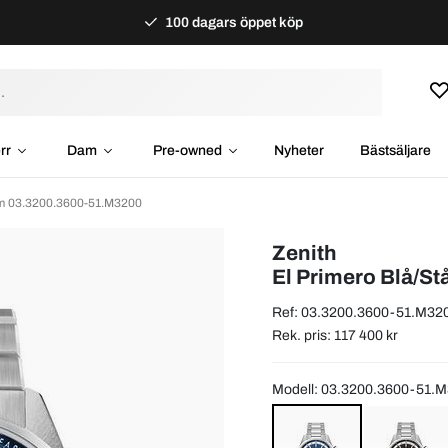
100 dagars öppet köp
rr
Dam
Pre-owned
Nyheter
Bästsäljare
mm 03.3200.3600-51.M3200
Zenith
El Primero Blå/S
Ref: 03.3200.3600-51.M32
Rek. pris: 117 400 kr
Modell: 03.3200.3600-51.