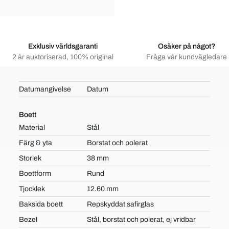
Exklusiv världsgaranti
Osäker på något?
2 år auktoriserad, 100% original
Fråga vår kundvägledare
Datumangivelse
Datum
Boett
Material
Stål
Färg & yta
Borstat och polerat
Storlek
38 mm
Boettform
Rund
Tjocklek
12.60 mm
Baksida boett
Repskyddat safirglas
Bezel
Stål, borstat och polerat, ej vridbar