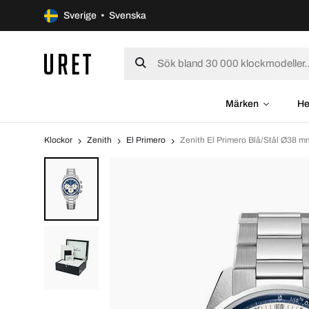
Sverige • Svenska
Märken
He
Klockor
Zenith
El Primero
Zenith El Primero Blå/Stål Ø38 