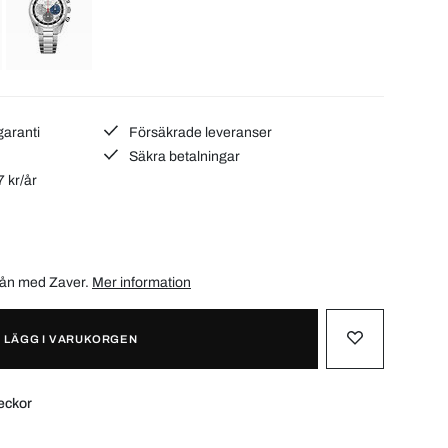
garanti
Försäkrade leveranser
Säkra betalningar
7 kr/år
/mån med
Zaver
.
Mer information
LÄGG I VARUKORGEN
eckor