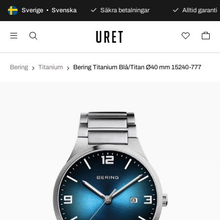
100 dagars öppet köp
Sverige • Svenska
Säkra betalningar
Alltid garanti
Bering
Titanium
Bering Titanium Blå/Titan Ø40 mm 15240-777