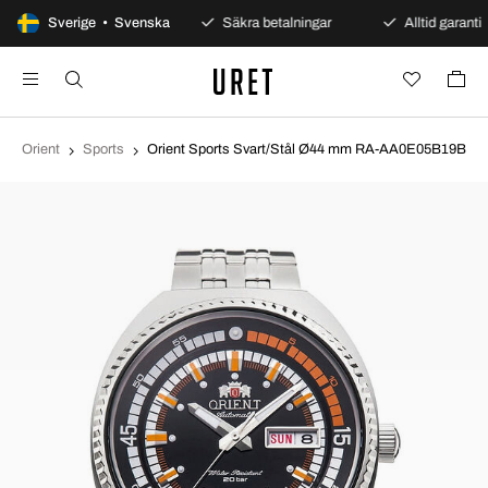
100 dagars öppet köp
Sverige • Svenska
Säkra betalningar
Alltid garanti
Orient
Sports
Orient Sports Svart/Stål Ø44 mm RA-AA0E05B19B