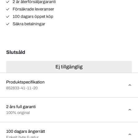
2 år återförsäljargaranti
Försäkrade leveranser
100 dagars öppet köp
Säkra betalningar
Slutsåld
Ej tillgänglig
Produktspecifikation
852833-41-11-20
2 års full garanti
100% original
100 dagars ångerrätt
Enkelt byte & retur