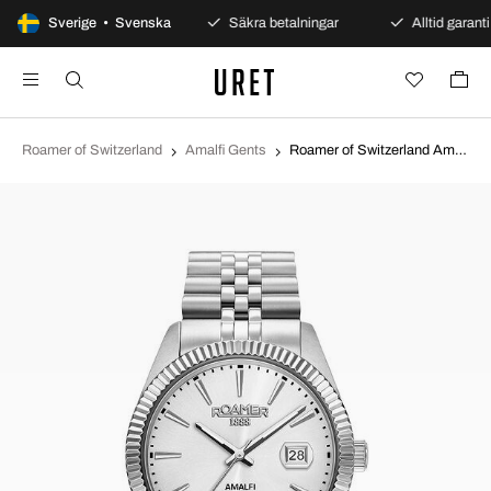
100 dagars öppet köp
Sverige • Svenska
Säkra betalningar
Alltid garanti
Roamer of Switzerland
Amalfi Gents
Roamer of Switzerland Amalfi Gents Silverfärgad/Stål Ø42 mm 852833-41-11-20