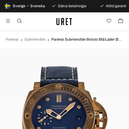
100 dagars öppet köp
Sverige • Svenska
Säkra betalningar
Alltid garanti
Panerai
Submersible
Panerai Submersible Bronzo Blå/Läder Ø42 mm PAM01074