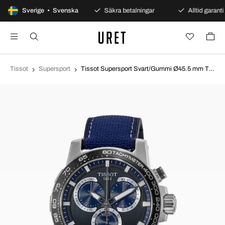
100 dagars öppet köp
Sverige • Svenska
Säkra betalningar
Alltid garanti
Tissot
Supersport
Tissot Supersport Svart/Gummi Ø45.5 mm T125.617.17.051.03