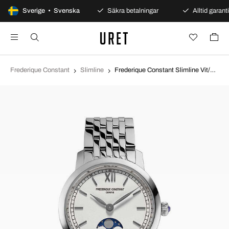
100 dagars öppet köp
Sverige • Svenska
Säkra betalningar
Alltid garanti
Frederique Constant
Slimline
Frederique Constant Slimline Vit/Stål Ø30 mm FC-206SW1S6B