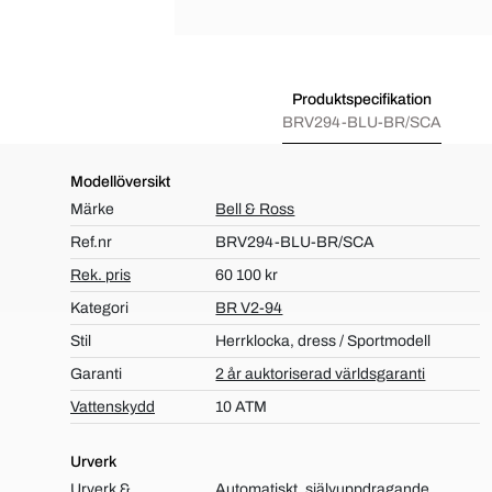
Produktspecifikation
BRV294-BLU-BR/SCA
Modellöversikt
Märke
Bell & Ross
Ref.nr
BRV294-BLU-BR/SCA
Rek. pris
60 100 kr
Kategori
BR V2-94
Stil
Herrklocka, dress / Sportmodell
Garanti
2 år auktoriserad världsgaranti
Vattenskydd
10 ATM
Urverk
Urverk &
Automatiskt, självuppdragande