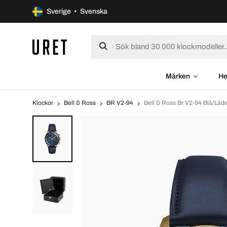
Sverige • Svenska
Märken
He
Klockor
Bell & Ross
BR V2-94
Bell & Ross Br V2-94 Blå/L