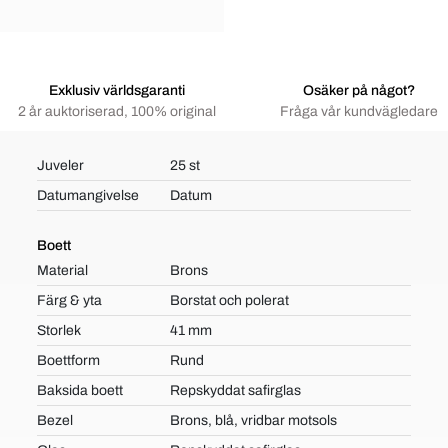
Exklusiv världsgaranti
Osäker på något?
2 år auktoriserad, 100% original
Fråga vår kundvägledare
Juveler
25 st
Datumangivelse
Datum
Boett
Material
Brons
Färg & yta
Borstat och polerat
Storlek
41 mm
Boettform
Rund
Baksida boett
Repskyddat safirglas
Bezel
Brons, blå, vridbar motsols