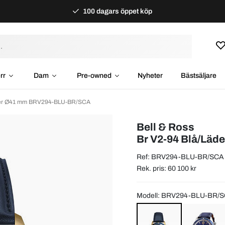
100 dagars öppet köp
rr
Dam
Pre-owned
Nyheter
Bästsäljare
äder Ø41 mm BRV294-BLU-BR/SCA
Bell & Ross
Br V2-94 Blå/Läd
Ref: BRV294-BLU-BR/SCA
Rek. pris: 60 100 kr
Modell: BRV294-BLU-BR/