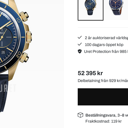
2 år auktoriserad världs
100 dagars öppet köp
Uret Protection från 985 
52 395 kr
Delbetalning från 929 kr/m
Beställningsvara, 3–8 v
Fraktkostnad:
119 kr