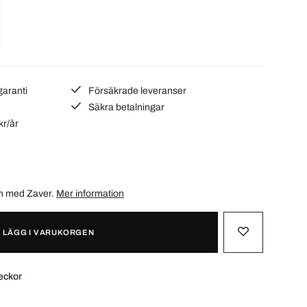
garanti
Försäkrade leveranser
Säkra betalningar
kr/år
ån med
Zaver
.
Mer information
LÄGG I VARUKORGEN
eckor