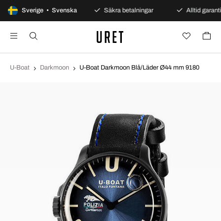
100 dagars öppet köp
Sverige • Svenska
Säkra betalningar
Alltid garanti
U-Boat
Darkmoon
U-Boat Darkmoon Blå/Läder Ø44 mm 9180