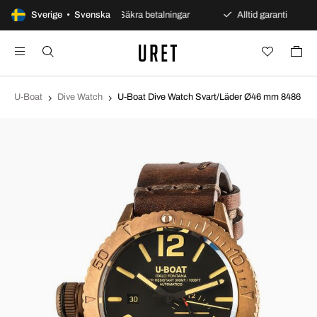
dagars öppet köp
Sverige • Svenska
Säkra betalningar
Alltid garanti
U-Boat
Dive Watch
U-Boat Dive Watch Svart/Läder Ø46 mm 8486