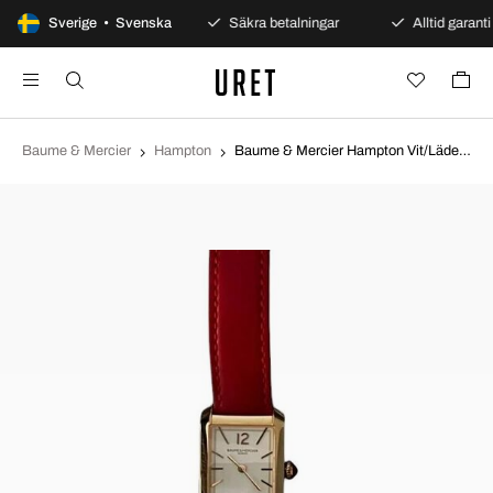
100 dagars öppet köp
Sverige • Svenska
Säkra betalningar
Alltid garanti
Baume & Mercier
Hampton
Baume & Mercier Hampton Vit/Läder M0A10628