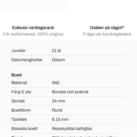
Exklusiv världsgaranti
Osäker på något?
2 år auktoriserad, 100% original
Fråga vår kundvägledare
Juveler
21 st
Datumangivelse
Datum
Boett
Material
Stål
Färg & yta
Borstat och polerat
Storlek
34 mm
Boettform
Rund
Tjocklek
8.15 mm
Baksida boett
Repskyddat safirglas