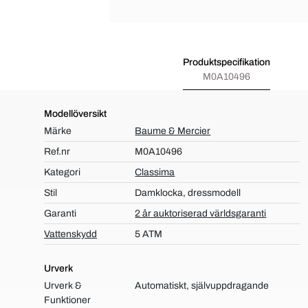
Produktspecifikation
M0A10496
Modellöversikt
Märke
Baume & Mercier
Ref.nr
M0A10496
Kategori
Classima
Stil
Damklocka, dressmodell
Garanti
2 år auktoriserad världsgaranti
Vattenskydd
5 ATM
Urverk
Urverk &
Automatiskt, självuppdragande
Funktioner