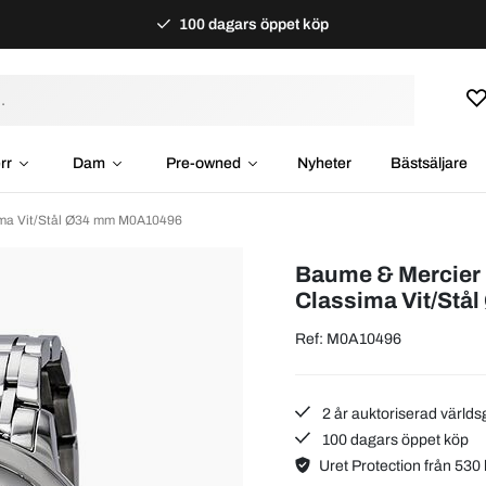
100 dagars öppet köp
rr
Dam
Pre-owned
Nyheter
Bästsäljare
ima Vit/Stål Ø34 mm M0A10496
Baume & Mercier
Classima Vit/Stå
Ref: M0A10496
2 år auktoriserad världs
100 dagars öppet köp
Uret Protection från 530 