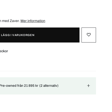
ån med
Zaver
.
Mer information
LÄGG I VARUKORGEN
eckor
 Pre-owned från 21 895 kr
(2 alternativ)