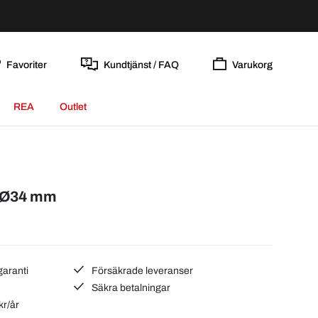
Favoriter
Kundtjänst / FAQ
Varukorg
REA
Outlet
l Ø34 mm
garanti
Försäkrade leveranser
Säkra betalningar
kr/år