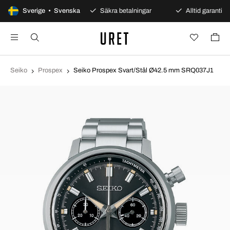
100 dagars öppet köp
Sverige • Svenska
Säkra betalningar
Alltid garanti
Seiko
Prospex
Seiko Prospex Svart/Stål Ø42.5 mm SRQ037J1