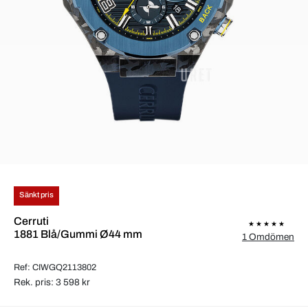
Sänkt pris
Cerruti
1881 Blå/Gummi Ø44 mm
1 Omdömen
Ref: CIWGQ2113802
Rek. pris: 3 598 kr