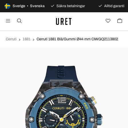
100 dagars öppet köp
Sverige • Svenska
Säkra betalningar
Alltid garanti
Cerruti
1881
Cerruti 1881 Blå/Gummi Ø44 mm CIWGQ2113802