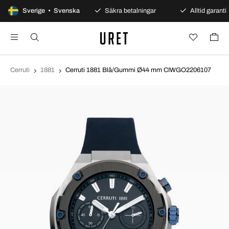
100 dagars öppet köp
Sverige • Svenska
Säkra betalningar
Alltid garanti
Cerruti
1881
Cerruti 1881 Blå/Gummi Ø44 mm CIWGO2206107