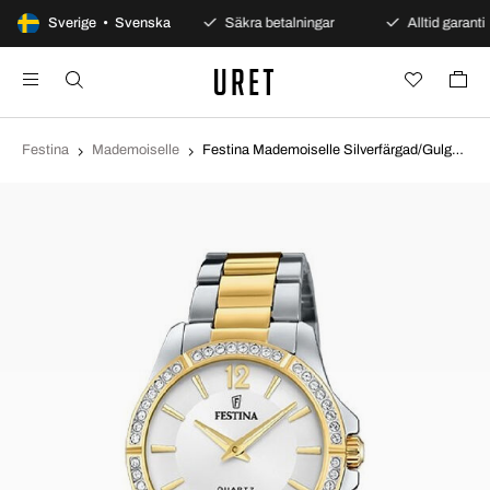
100 dagars öppet köp
Sverige • Svenska
Säkra betalningar
Alltid garanti
Festina
Mademoiselle
Festina Mademoiselle Silverfärgad/Gulguldtonat stål Ø34.5 mm F20594-1