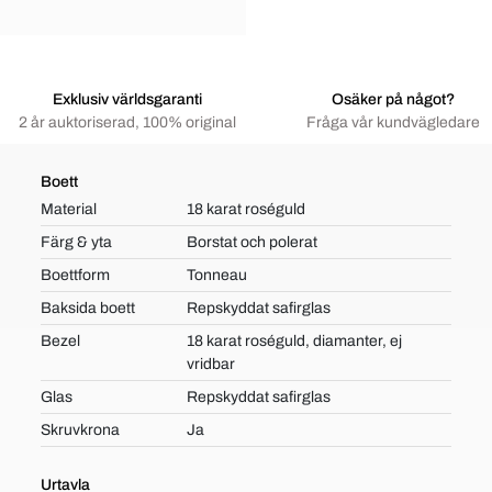
Exklusiv världsgaranti
Osäker på något?
2 år auktoriserad, 100% original
Fråga vår kundvägledare
Boett
Material
18 karat roséguld
Färg & yta
Borstat och polerat
Boettform
Tonneau
Baksida boett
Repskyddat safirglas
Bezel
18 karat roséguld, diamanter, ej
vridbar
Glas
Repskyddat safirglas
Skruvkrona
Ja
Urtavla