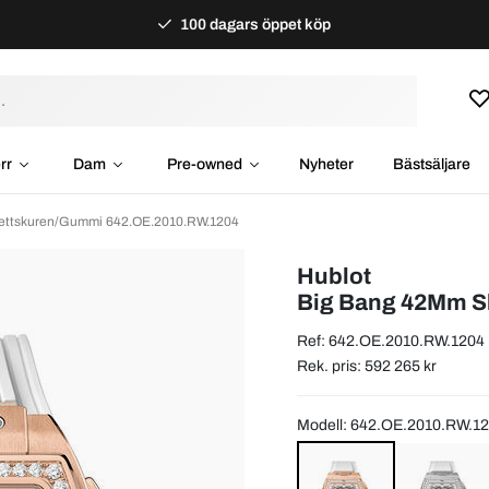
100 dagars öppet köp
rr
Dam
Pre-owned
Nyheter
Bästsäljare
lettskuren/Gummi 642.OE.2010.RW.1204
Hublot
Big Bang 42Mm S
Ref: 642.OE.2010.RW.1204
Rek. pris: 592 265 kr
Modell: 642.OE.2010.RW.1