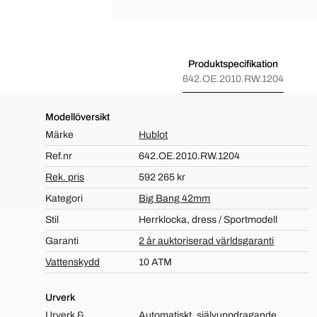
Produktspecifikation
642.OE.2010.RW.1204
Modellöversikt
Märke
Hublot
Ref.nr
642.OE.2010.RW.1204
Rek. pris
592 265 kr
Kategori
Big Bang 42mm
Stil
Herrklocka, dress / Sportmodell
Garanti
2 år auktoriserad världsgaranti
Vattenskydd
10 ATM
Urverk
Urverk &
Automatiskt, självuppdragande