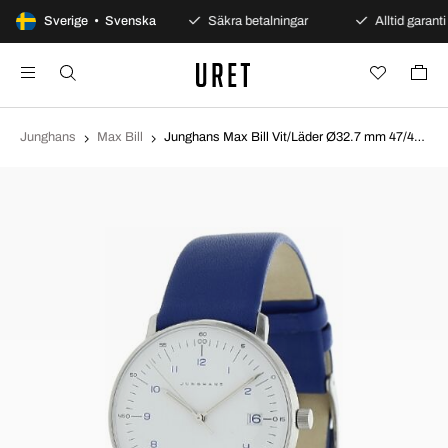
100 dagars öppet köp
Sverige • Svenska
Säkra betalningar
Alltid garanti
Junghans
Max Bill
Junghans Max Bill Vit/Läder Ø32.7 mm 47/4540.02