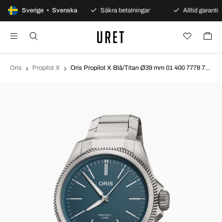
100 dagars öppet köp
Sverige • Svenska
Säkra betalningar
Alltid garanti
Oris
Propilot X
Oris Propilot X Blå/Titan Ø39 mm 01 400 7778 7155-07 7 20 01TLC