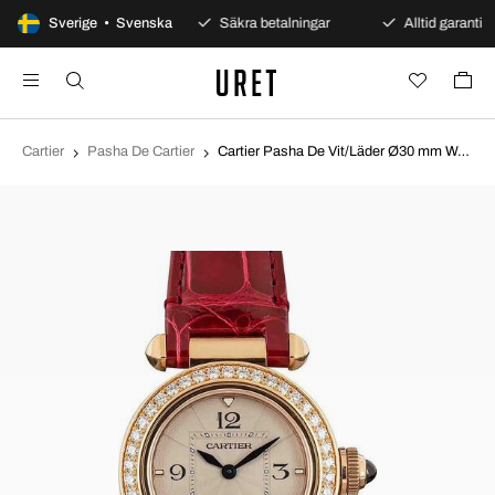
100 dagars öppet köp
Sverige • Svenska
Säkra betalningar
Alltid garanti
Cartier
Pasha De Cartier
Cartier Pasha De Vit/Läder Ø30 mm WJPA0017