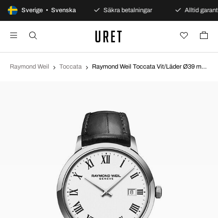
100 dagars öppet köp
Sverige • Svenska
Säkra betalningar
Alltid garanti
Raymond Weil
Toccata
Raymond Weil Toccata Vit/Läder Ø39 mm 5485-STC-00300