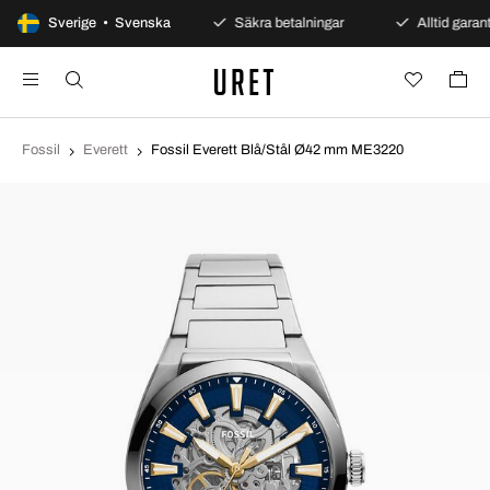
100 dagars öppet köp
Sverige • Svenska
Säkra betalningar
Alltid garant
Fossil
Everett
Fossil Everett Blå/Stål Ø42 mm ME3220