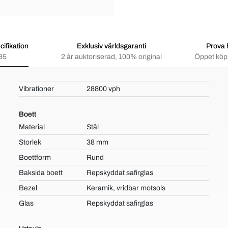
ifikation
Exklusiv världsgaranti
Prova
85
2 år auktoriserad, 100% original
Öppet köp 
Vibrationer
28800 vph
Boett
Material
Stål
Storlek
38 mm
Boettform
Rund
Baksida boett
Repskyddat safirglas
Bezel
Keramik, vridbar motsols
Glas
Repskyddat safirglas