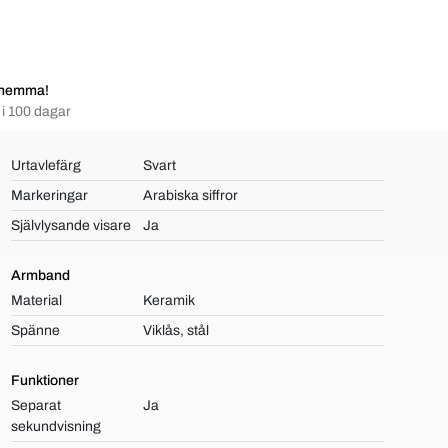
 hemma!
i 100 dagar
Urtavlefärg
Svart
Markeringar
Arabiska siffror
Självlysande visare
Ja
Armband
Material
Keramik
Spänne
Viklås, stål
Funktioner
Separat
Ja
sekundvisning