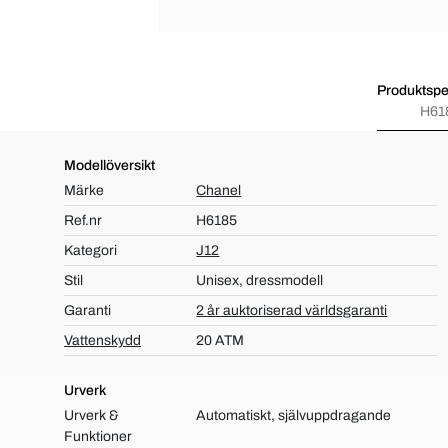
Produktspec
H61
Modellöversikt
Märke
Chanel
Ref.nr
H6185
Kategori
J12
Stil
Unisex, dressmodell
Garanti
2 år auktoriserad världsgaranti
Vattenskydd
20 ATM
Urverk
Urverk &
Automatiskt, självuppdragande
Funktioner