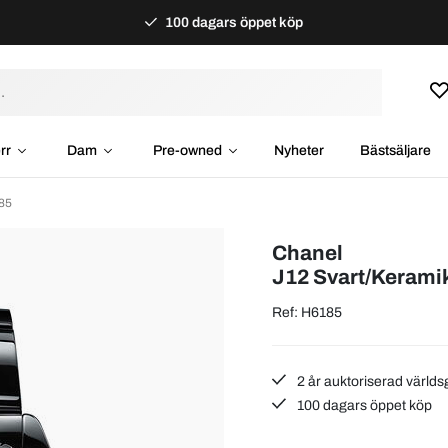
100 dagars öppet köp
rr
Dam
Pre-owned
Nyheter
Bästsäljare
85
Chanel
J12 Svart/Keram
Ref: H6185
2 år auktoriserad världs
100 dagars öppet köp