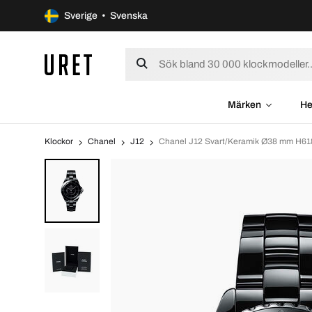
Sverige • Svenska
Märken
He
Klockor
Chanel
J12
Chanel J12 Svart/Keramik Ø38 mm H61